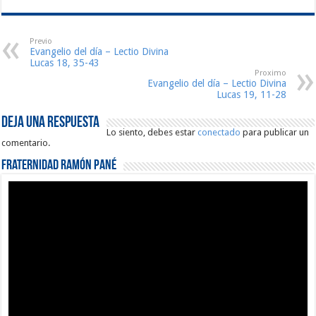
Previo
Evangelio del día – Lectio Divina
Lucas 18, 35-43
Proximo
Evangelio del día – Lectio Divina
Lucas 19, 11-28
Deja una respuesta
Lo siento, debes estar
conectado
para publicar un
comentario.
Fraternidad Ramón Pané
Reproductor
de
vídeo