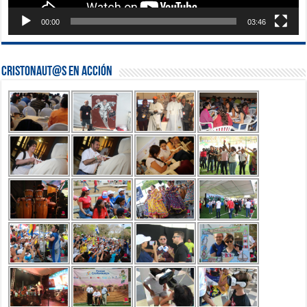
00:00
03:46
Cristonaut@s en Acción