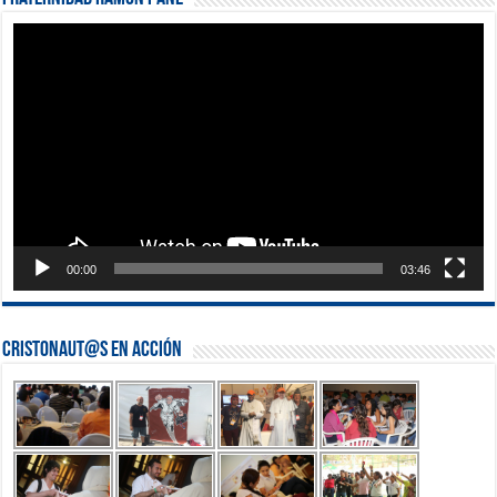
Reproductor
de
vídeo
00:00
03:46
Cristonaut@s en Acción