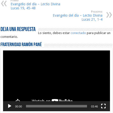
Previo
Evangelio del día – Lectio Divina
Lucas 19, 45-48
Proximo
Evangelio del día – Lectio Divina
Lucas 21, 1-4
Deja una respuesta
Lo siento, debes estar
conectado
para publicar un
comentario.
Fraternidad Ramón Pané
Reproductor
de
vídeo
00:00
03:46