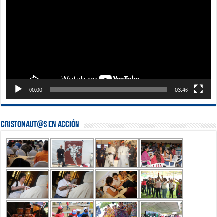
00:00
03:46
Cristonaut@s en Acción