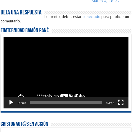
Mateo 4, 18-22
Deja una respuesta
Lo siento, debes estar
conectado
para publicar un
comentario.
Fraternidad Ramón Pané
Reproductor
de
vídeo
00:00
03:46
Cristonaut@s en Acción