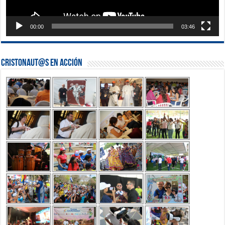
00:00
03:46
Cristonaut@s en Acción