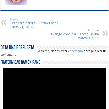
Previo
Evangelio del día – Lectio Divina
Lucas 21, 20-28
Proximo
Evangelio del día – Lectio Divina
Mateo 8, 5-11
Deja una respuesta
Lo siento, debes estar
conectado
para publicar un
comentario.
Fraternidad Ramón Pané
Reproductor
de
vídeo