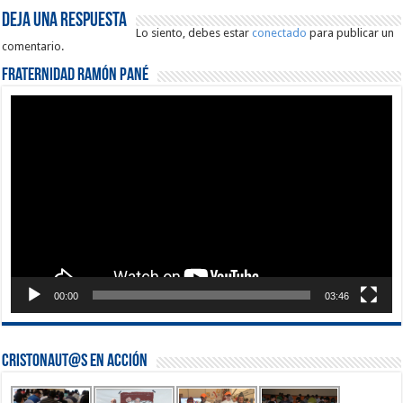
Deja una respuesta
Lo siento, debes estar
conectado
para publicar un
comentario.
Fraternidad Ramón Pané
Reproductor
de
vídeo
00:00
03:46
Cristonaut@s en Acción