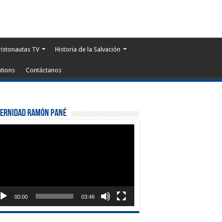
ristonautas TV
Historia de la Salvación
tions
Contáctanos
ternidad Ramón Pané
roductor
eo
00:00
03:46