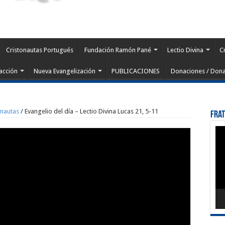
Cristonautas Portugués
Fundación Ramón Pané
Lectio Divina
C
acción
Nueva Evangelización
PUBLICACIONES
Donaciones / Dona
onautas
/
Evangelio del día – Lectio Divina Lucas 21, 5-11
Fra
Rep
de
víd