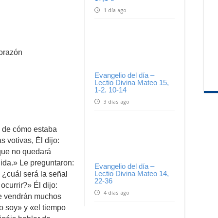
1 día ago
corazón
Evangelio del día –
Lectio Divina Mateo 15,
1-2. 10-14
3 días ago
 de cómo estaba
 votivas, Él dijo:
 que no quedará
ida.» Le preguntaron:
Evangelio del día –
Lectio Divina Mateo 14,
¿cuál será la señal
22-36
currir?» Él dijo:
4 días ago
ue vendrán muchos
o soy» y «el tiempo