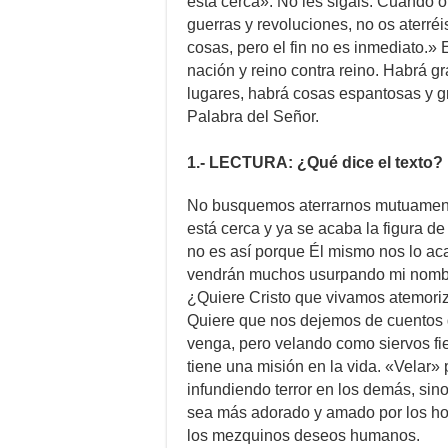
está cerca». No les sigáis. Cuando o
guerras y revoluciones, no os aterré
cosas, pero el fin no es inmediato.» 
nación y reino contra reino. Habrá g
lugares, habrá cosas espantosas y g
Palabra del Señor.
1.- LECTURA: ¿Qué dice el texto?
No busquemos aterrarnos mutuamente
está cerca y ya se acaba la figura de
no es así porque Él mismo nos lo aca
vendrán muchos usurpando mi nombre
¿Quiere Cristo que vivamos atemori
Quiere que nos dejemos de cuentos d
venga, pero velando como siervos fi
tiene una misión en la vida. «Velar» 
infundiendo terror en los demás, sin
sea más adorado y amado por los hom
los mezquinos deseos humanos.