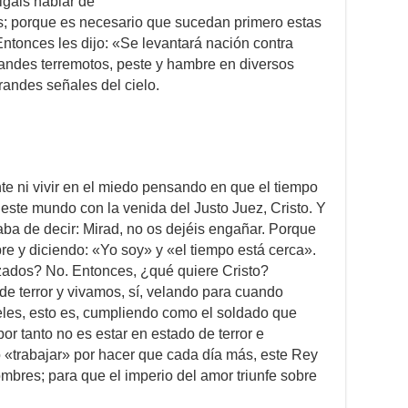
igáis hablar de
is; porque es necesario que sucedan primero estas
Entonces les dijo: «Se levantará nación contra
randes terremotos, peste y hambre en diversos
randes señales del cielo.
 ni vivir en el miedo pensando en que el tiempo
 este mundo con la venida del Justo Juez, Cristo. Y
ba de decir: Mirad, no os dejéis engañar. Porque
 y diciendo: «Yo soy» y «el tiempo está cerca».
zados? No. Entonces, ¿qué quiere Cristo?
e terror y vivamos, sí, velando para cuando
eles, esto es, cumpliendo como el soldado que
por tanto no es estar en estado de terror e
o «trabajar» por hacer que cada día más, este Rey
bres; para que el imperio del amor triunfe sobre