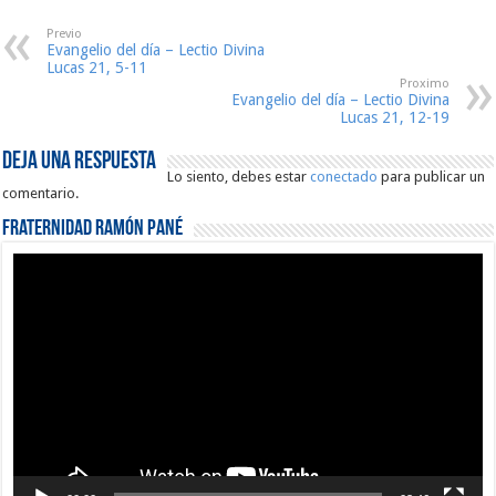
Previo
Evangelio del día – Lectio Divina
Lucas 21, 5-11
Proximo
Evangelio del día – Lectio Divina
Lucas 21, 12-19
Deja una respuesta
Lo siento, debes estar
conectado
para publicar un
comentario.
Fraternidad Ramón Pané
Reproductor
de
vídeo