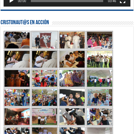
00:00
03:46
Cristonaut@s en Acción