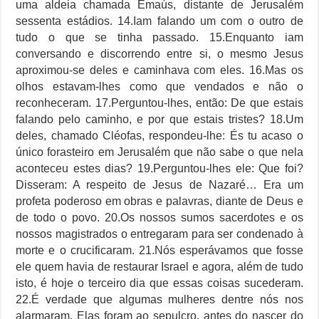
uma aldeia chamada Emaús, distante de Jerusalém
sessenta estádios. 14.Iam falando um com o outro de
tudo o que se tinha passado. 15.Enquanto iam
conversando e discorrendo entre si, o mesmo Jesus
aproximou-se deles e caminhava com eles. 16.Mas os
olhos estavam-lhes como que vendados e não o
reconheceram. 17.Perguntou-lhes, então: De que estais
falando pelo caminho, e por que estais tristes? 18.Um
deles, chamado Cléofas, respondeu-lhe: És tu acaso o
único forasteiro em Jerusalém que não sabe o que nela
aconteceu estes dias? 19.Perguntou-lhes ele: Que foi?
Disseram: A respeito de Jesus de Nazaré… Era um
profeta poderoso em obras e palavras, diante de Deus e
de todo o povo. 20.Os nossos sumos sacerdotes e os
nossos magistrados o entregaram para ser condenado à
morte e o crucificaram. 21.Nós esperávamos que fosse
ele quem havia de restaurar Israel e agora, além de tudo
isto, é hoje o terceiro dia que essas coisas sucederam.
22.É verdade que algumas mulheres dentre nós nos
alarmaram. Elas foram ao sepulcro, antes do nascer do