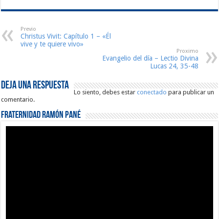
Previo
Christus Vivit: Capítulo 1 – «Él
vive y te quiere vivo»
Proximo
Evangelio del día – Lectio Divina
Lucas 24, 35-48
Deja una respuesta
Lo siento, debes estar
conectado
para publicar un
comentario.
Fraternidad Ramón Pané
Reproductor
de
vídeo