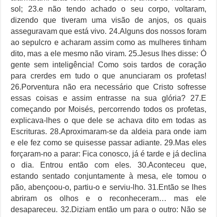
sol; 23.e não tendo achado o seu corpo, voltaram,
dizendo que tiveram uma visão de anjos, os quais
asseguravam que está vivo. 24.Alguns dos nossos foram
ao sepulcro e acharam assim como as mulheres tinham
dito, mas a ele mesmo não viram. 25.Jesus lhes disse: Ó
gente sem inteligência! Como sois tardos de coração
para crerdes em tudo o que anunciaram os profetas!
26.Porventura não era necessário que Cristo sofresse
essas coisas e assim entrasse na sua glória? 27.E
começando por Moisés, percorrendo todos os profetas,
explicava-lhes o que dele se achava dito em todas as
Escrituras. 28.Aproximaram-se da aldeia para onde iam
e ele fez como se quisesse passar adiante. 29.Mas eles
forçaram-no a parar: Fica conosco, já é tarde e já declina
o dia. Entrou então com eles. 30.Aconteceu que,
estando sentado conjuntamente à mesa, ele tomou o
pão, abençoou-o, partiu-o e serviu-lho. 31.Então se lhes
abriram os olhos e o reconheceram… mas ele
desapareceu. 32.Diziam então um para o outro: Não se