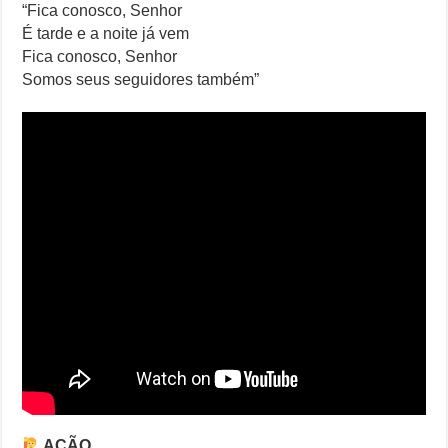
“Fica conosco, Senhor
É tarde e a noite já vem
Fica conosco, Senhor
Somos seus seguidores também”
AÇÃO