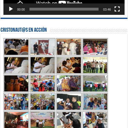
00:00
03:46
Cristonaut@s en Acción