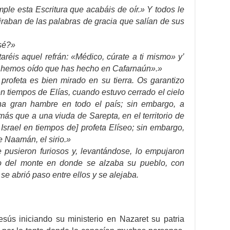
ple esta Escritura que acabáis de oír.» Y todos le
raban de las palabras de gracia que salían de sus
osé?»
aréis aquel refrán: «Médico, cúrate a ti mismo» y’
ue hemos oído que has hecho en Cafarnaún».»
rofeta es bien mirado en su tierra. Os garantizo
n tiempos de Elías, cuando estuvo cerrado el cielo
na gran hambre en todo el país; sin embargo, a
más que a una viuda de Sarepta, en el territorio de
srael en tiempos de] profeta Elíseo; sin embargo,
e Naamán, el sirio.»
e pusieron furiosos y, levantándose, lo empujaron
co del monte en donde se alzaba su pueblo, con
se abrió paso entre ellos y se alejaba.
ús iniciando su ministerio en Nazaret su patria