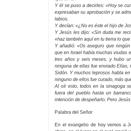
Y él se puso a decirles: «Hoy se cum
expresaban su aprobación y se admi
labios.
Y decían: «¿No es éste el hijo de J
Y Jesús les dijo: «Sin duda me recit
«haz también aquí en tu tierra lo q
Y añadió: «Os aseguro que ningún p
que en Israel había muchas viudas e
tres años y seis meses, y hubo u
ninguna de ellas fue enviado Elías, 
Sidón. Y muchos leprosos habla en I
ninguno de ellos fue curado, más qu
Al oír esto, todos en la sinagoga s
fuera del pueblo hasta un barran
intención de despeñarlo. Pero Jesús 
Palabra del Señor
En el evangelio de hoy vemos a Jes