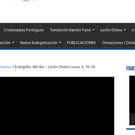
Cristonautas Portugués
Fundación Ramón Pané
Lectio Divina
C
acción
Nueva Evangelización
PUBLICACIONES
Donaciones / Dona
onautas
/
Evangelio del día – Lectio Divina Lucas 4, 16-30
Fra
Rep
de
víd