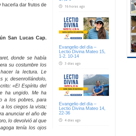
 hacerla dar frutos de
16 horas ago
gún San Lucas Cap.
Evangelio del día –
Lectio Divina Mateo 15,
1-2. 10-14
aret, donde se había
3 días ago
 era su costumbre los
acer la lectura. Le
as y, desenrollándolo,
rito: «El Espíritu del
me ha ungido. Me ha
o a los pobres, para
Evangelio del día –
 a los ciegos la vista;
Lectio Divina Mateo 14,
22-36
ara anunciar el año de
bro, lo devolvió al que
4 días ago
agoga tenía los ojos