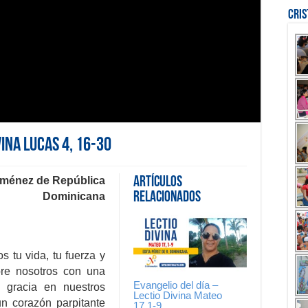
Cri
vina Lucas 4, 16-30
iménez de República
Artículos
Relacionados
Dominicana
s tu vida, tu fuerza y
bre nosotros con una
Evangelio del día –
 gracia en nuestros
Lectio Divina Mateo
n corazón parpitante
17,1-9