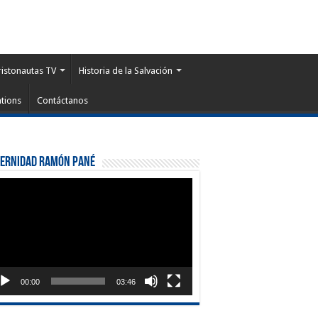
ristonautas TV
Historia de la Salvación
tions
Contáctanos
ternidad Ramón Pané
roductor
eo
00:00
03:46