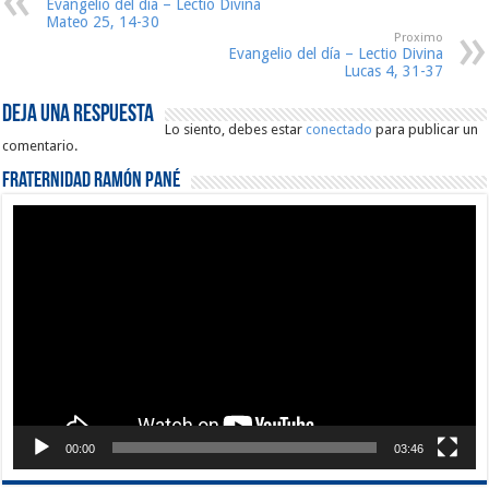
Evangelio del día – Lectio Divina
Mateo 25, 14-30
Proximo
Evangelio del día – Lectio Divina
Lucas 4, 31-37
Deja una respuesta
Lo siento, debes estar
conectado
para publicar un
comentario.
Fraternidad Ramón Pané
Reproductor
de
vídeo
00:00
03:46