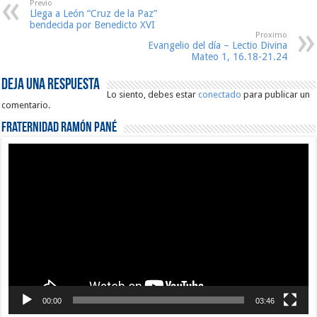
Previo
Llega a León “Cruz de la Paz”
bendecida por Benedicto XVI
Proximo
Evangelio del día – Lectio Divina
Mateo 1, 16.18-21.24
Deja una respuesta
Lo siento, debes estar
conectado
para publicar un
comentario.
Fraternidad Ramón Pané
Reproductor
de
vídeo
00:00
03:46