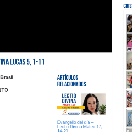
Cri
vina Lucas 5, 1-11
 Brasil
Artículos
Relacionados
NTO
Evangelio del día –
Lectio Divina Mateo 17,
14-20