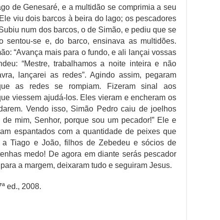
lago de Genesaré, e a multidão se comprimia a seu
Ele viu dois barcos à beira do lago; os pescadores
 Subiu num dos barcos, o de Simão, e pediu que se
o sentou-se e, do barco, ensinava as multidões.
ão: “Avança mais para o fundo, e ali lançai vossas
deu: “Mestre, trabalhamos a noite inteira e não
vra, lançarei as redes”. Agindo assim, pegaram
que as redes se rompiam. Fizeram sinal aos
que viessem ajudá-los. Eles vieram e encheram os
darem. Vendo isso, Simão Pedro caiu de joelhos
te de mim, Senhor, porque sou um pecador!” Ele e
aram espantados com a quantidade de peixes que
a Tiago e João, filhos de Zebedeu e sócios de
tenhas medo! De agora em diante serás pescador
 para a margem, deixaram tudo e seguiram Jesus.
ª ed., 2008.