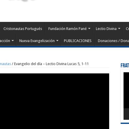
Cristonautas Portugués
Fundación Ramón Pané
Lectio Divina
C
acción
Nueva Evangelización
PUBLICACIONES
Donaciones / Dona
onautas
/
Evangelio del día – Lectio Divina Lucas 5, 1-11
Fra
Rep
de
víd