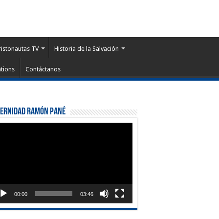
ristonautas TV
Historia de la Salvación
tions
Contáctanos
ternidad Ramón Pané
roductor
eo
00:00
03:46