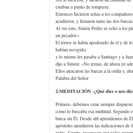
estaban a punto de romperse.
Entonces hicieron señas a los compañeros 
acudieron, y llenaron tanto las dos barcas
Al ver esto, Simón Pedro se echó a los pie
un pecador».
El temor se había apoderado de él y de l
habían recogido;
y lo mismo les pasaba a Santiago y a Ju
dijo a Simón: «No temas, de ahora en ade
Ellos atracaron las barcas a la orilla y, a
Palabra del Señor
2-MEDITACIÓN -¿Qué dice o nos dice 
Primero, debemos estar siempre dispuesto
como lo buscaba esa multitud. Segundo es
barca sin Él. Desde allí aprendemos de Él
apóstoles atendieron las indicaciones de
redes. Cuarto, reconocer que todos nuestro