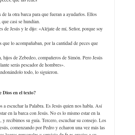
de la otra barca para que fueran a ayudarlos. Ellos
, que casi se hundían.
s de Jesús y le dijo: «Aléjate de mí, Señor, porque soy
os que lo acompañaban, por la cantidad de peces que
an, hijos de Zebedeo, compañeros de Simón. Pero Jesús
lante serás pescador de hombres».
bandonándolo todo, lo siguieron.
Dios en el texto?
s a escuchar la Palabra. Es Jesús quien nos habla. Así
tar en la barca con Jesús. No es lo mismo estar en la
, y recibimos su guía. Tercero, escuchar su consejo. Los
 Jesús, comenzando por Pedro y echaron una vez más las
s logros personales y servicio de fe es gracias a su