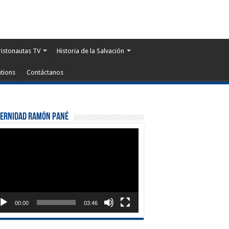
ristonautas TV
Historia de la Salvación
tions
Contáctanos
ternidad Ramón Pané
roductor
eo
00:00
03:46