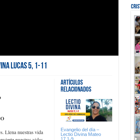
Cri
vina Lucas 5, 1-11
Artículos
Relacionados
o
TO
Evangelio del día –
s. Llena nuestras vida
Lectio Divina Mateo
17,1-9
onvierte nuestras vidas