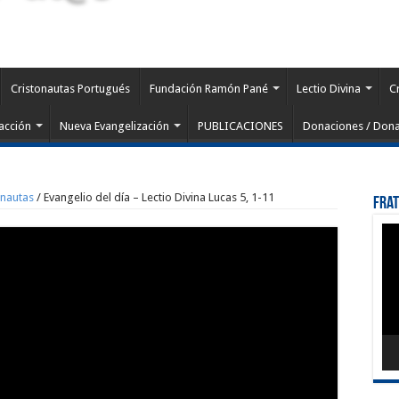
Cristonautas Portugués
Fundación Ramón Pané
Lectio Divina
C
acción
Nueva Evangelización
PUBLICACIONES
Donaciones / Dona
onautas
/
Evangelio del día – Lectio Divina Lucas 5, 1-11
Fra
Rep
de
víd