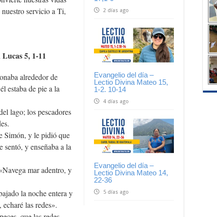
 nuestro servicio a Ti,
2 días ago
 Lucas 5, 1-11
Evangelio del día –
tonaba alrededor de
Lectio Divina Mateo 15,
él estaba de pie a la
1-2. 10-14
4 días ago
 del lago; los pescadores
es.
de Simón, y le pidió que
se sentó, y enseñaba a la
Evangelio del día –
 «Navega mar adentro, y
Lectio Divina Mateo 14,
22-36
ajado la noche entera y
5 días ago
 echaré las redes».
 peces, que las redes