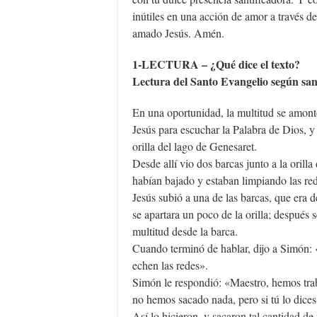
inútiles en una acción de amor a través de
amado Jesús. Amén.
1-LECTURA – ¿Qué dice el texto?
Lectura del Santo Evangelio según san
En una oportunidad, la multitud se amon
Jesús para escuchar la Palabra de Dios, y 
orilla del lago de Genesaret.
Desde allí vio dos barcas junto a la orilla
habían bajado y estaban limpiando las red
Jesús subió a una de las barcas, que era 
se apartara un poco de la orilla; después 
multitud desde la barca.
Cuando terminó de hablar, dijo a Simón:
echen las redes».
Simón le respondió: «Maestro, hemos trab
no hemos sacado nada, pero si tú lo dices,
Así lo hicieron, y sacaron tal cantidad de