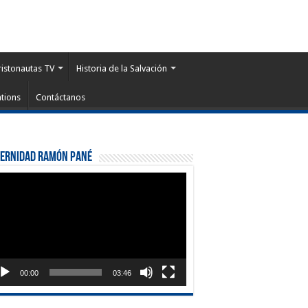
ristonautas TV
Historia de la Salvación
tions
Contáctanos
ternidad Ramón Pané
roductor
eo
00:00
03:46