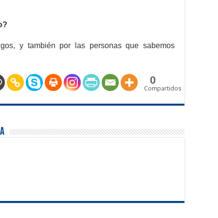
o?
migos, y también por las personas que sabemos
0
Compartidos
ña