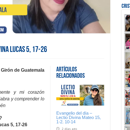
Cri
vina Lucas 5, 17-26
Artículos
h Girón de Guatemala
Relacionados
mente y mi corazón
labra y comprender lo
mén
Evangelio del día –
Lectio Divina Mateo 15,
?
1-2. 10-14
cas 5, 17-26
2 días ago