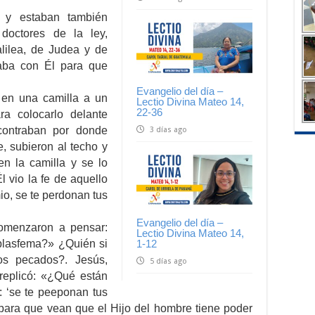
 y estaban también
doctores de la ley,
lilea, de Judea y de
taba con Él para que
Evangelio del día –
 en una camilla a un
Lectio Divina Mateo 14,
22-36
ara colocarlo delante
contraban por donde
3 días ago
 subieron al techo y
en la camilla y se lo
 vio la fe de aquello
io, se te perdonan tus
Evangelio del día –
comenzaron a pensar:
Lectio Divina Mateo 14,
blasfema?» ¿Quién si
1-12
os pecados?. Jesús,
5 días ago
replicó: «¿Qué están
 ‘se te peeponan tus
 para que vean que el Hijo del hombre tiene poder