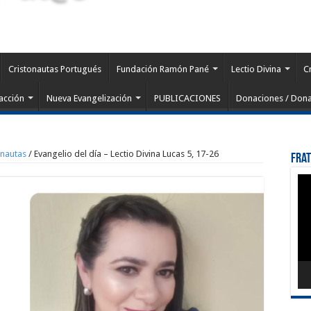
Cristonautas Portugués
Fundación Ramón Pané
Lectio Divina
C
acción
Nueva Evangelización
PUBLICACIONES
Donaciones / Dona
onautas
/
Evangelio del día – Lectio Divina Lucas 5, 17-26
Fra
Rep
de
víd