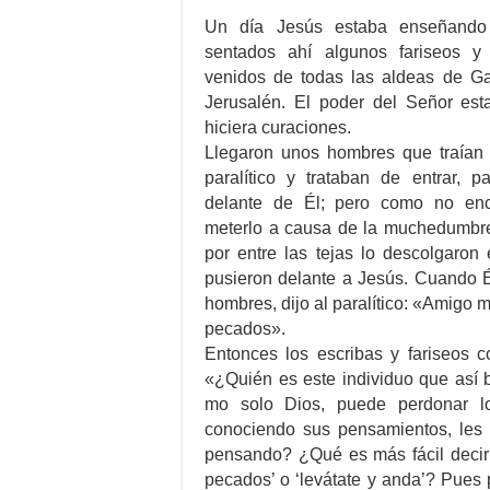
Un día Jesús estaba enseñando
sentados ahí algunos fariseos y 
venidos de todas las aldeas de Ga
Jerusalén. El poder del Señor es
hiciera curaciones.
Llegaron unos hombres que traían
paralítico y trataban de entrar, p
delante de Él; pero como no en
meterlo a causa de la muchedumbre,
por entre las tejas lo descolgaron 
pusieron delante a Jesús. Cuando Él
hombres, dijo al paralítico: «Amigo m
pecados».
Entonces los escribas y fariseos 
«¿Quién es este individuo que así 
mo solo Dios, puede perdonar l
conociendo sus pensamientos, les 
pensando? ¿Qué es más fácil decir:
pecados’ o ‘levátate y anda’? Pues