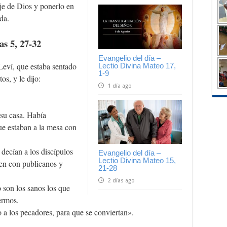
je de Dios y ponerlo en
da.
s 5, 27-32
Evangelio del día –
Leví, que estaba sentado
Lectio Divina Mateo 17,
1-9
s, y le dijo:
1 día ago
.
 su casa. Había
ue estaban a la mesa con
decían a los discípulos
Evangelio del día –
Lectio Divina Mateo 15,
en con publicanos y
21-28
2 días ago
o son los sanos los que
ermos.
no a los pecadores, para que se conviertan».