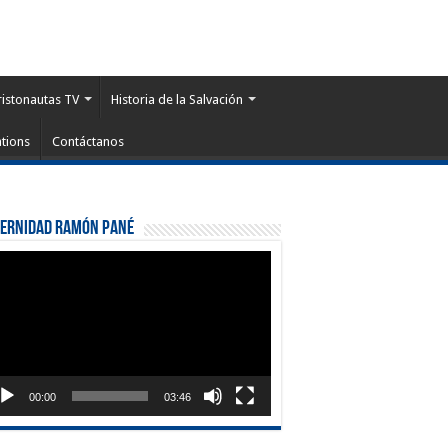
ristonautas TV
Historia de la Salvación
tions
Contáctanos
ternidad Ramón Pané
roductor
eo
00:00
03:46