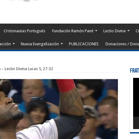
Cristonautas Portugués
Fundación Ramón Pané
Lectio Divina
C
acción
Nueva Evangelización
PUBLICACIONES
Donaciones / Dona
 – Lectio Divina Lucas 5, 27-32
Fra
Rep
de
víd