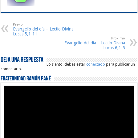
Previo
Evangelio del día – Lectio Divina
Lucas 5,1-11
Proximo
Evangelio del día – Lectio Divina
Lucas 6,1-5
Deja una respuesta
Lo siento, debes estar
conectado
para publicar un
comentario.
Fraternidad Ramón Pané
Reproductor
de
vídeo