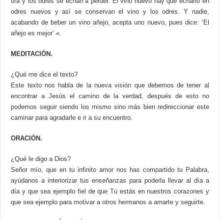
tira y los odres se echan a perder. El vino nuevo hay que echarlo en
odres nuevos y así se conservan el vino y los odres. Y nadie,
acabando de beber un vino añejo, acepta uno nuevo, pues dice: ‘El
añejo es mejor’ «.
MEDITACIÓN.
¿Qué me dice el texto?
Este texto nos habla de la nueva visión que debemos de tener al
encontrar a Jesús el camino de la verdad, después de esto no
podemos seguir siendo los mismo sino más bien redireccionar este
caminar para agradarle e ir a su encuentro.
ORACIÓN.
¿Qué le digo a Dios?
Señor mío, que en tu infinito amor nos has compartido tu Palabra,
ayúdanos a interiorizar tus enseñanzas para poderla llevar al día a
día y que sea ejemplo fiel de que Tú estás en nuestros corazones y
que sea ejemplo para motivar a otros hermanos a amarte y seguirte.