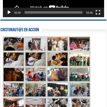
00:00
03:46
Cristonaut@s en Acción