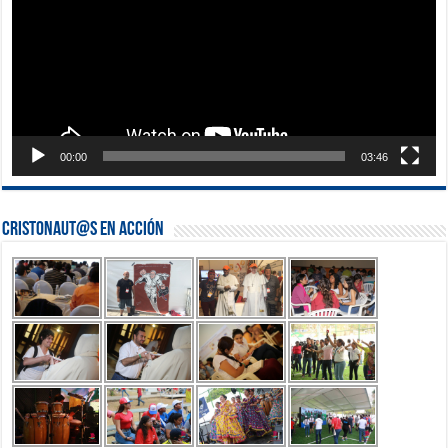
00:00
03:46
Cristonaut@s en Acción