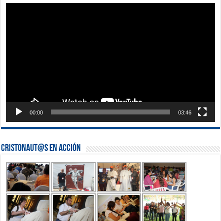
Reproductor
de
vídeo
00:00
03:46
Cristonaut@s en Acción