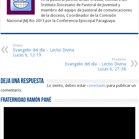
Instituto Diocesano de Pastoral de Juventud y
miembro del equipo de pastoral de comunicaciones
de la diocesis, Coordinador de la Comisión
Nacional JMJ Rio 2013 por la Conferencia Episcopal Paraguaya.
Previo
Evangelio del día – Lectio Divina
Lucas 6, 12-19
Proximo
Evangelio del día – Lectio Divina
Lucas 6, 27-38
Deja una respuesta
Lo siento, debes estar
conectado
para publicar un
comentario.
Fraternidad Ramón Pané
Reproductor
de
vídeo