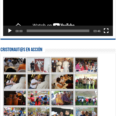
00:00
03:46
Cristonaut@s en Acción