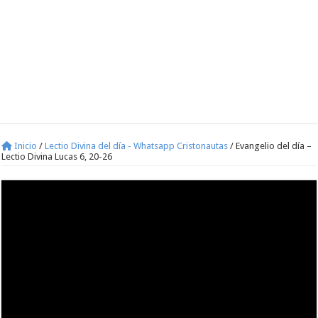
Inicio
/
Lectio Divina del día - Whatsapp Cristonautas
/
Evangelio del día –
Lectio Divina Lucas 6, 20-26