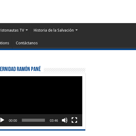
ristonautas TV
Historia de la Salvación
tions
Contáctanos
ternidad Ramón Pané
roductor
eo
00:00
03:46