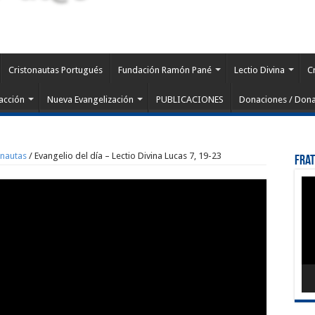
Cristonautas Portugués
Fundación Ramón Pané
Lectio Divina
C
acción
Nueva Evangelización
PUBLICACIONES
Donaciones / Dona
onautas
/
Evangelio del día – Lectio Divina Lucas 7, 19-23
Fra
Rep
de
víd