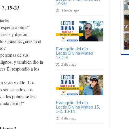
14-20
 7, 19-23
8 horas ago
arle:
 esperar a otro?”
Jesús y dijeron:
o siguiente: ¿eres tú el
tro?”
Evangelio del día –
Lectio Divina Mateo
personas de sus
17,1-9
lignos, y también dio la
2 días ago
ces Él respondió a los
n visto y oído. Los
os son sanados, los
 a los pobres se les
o duda de mí!”
Evangelio del día –
Lectio Divina Mateo 15,
1-2. 10-14
4 días ago
l texto?