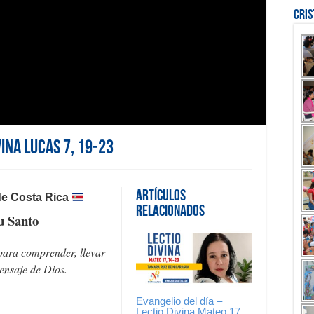
Cri
vina Lucas 7, 19-23
Artículos
de Costa Rica
Relacionados
u Santo
para comprender, llevar
mensaje de Dios.
Evangelio del día –
Lectio Divina Mateo 17,