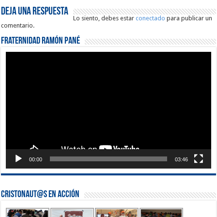
Deja una respuesta
Lo siento, debes estar
conectado
para publicar un
comentario.
Fraternidad Ramón Pané
Reproductor
de
vídeo
00:00
03:46
Cristonaut@s en Acción