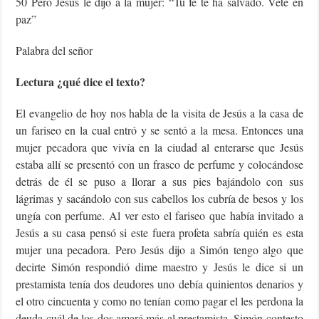
50 Pero Jesús le dijo a la mujer: “Tu fe te ha salvado. Vete en
paz”
Palabra del señor
Lectura ¿qué dice el texto?
El evangelio de hoy nos habla de la visita de Jesús a la casa de
un fariseo en la cual entró y se sentó a la mesa. Entonces una
mujer pecadora que vivía en la ciudad al enterarse que Jesús
estaba allí se presentó con un frasco de perfume y colocándose
detrás de él se puso a llorar a sus pies bajándolo con sus
lágrimas y sacándolo con sus cabellos los cubría de besos y los
ungía con perfume. Al ver esto el fariseo que había invitado a
Jesús a su casa pensó si este fuera profeta sabría quién es esta
mujer una pecadora. Pero Jesús dijo a Simón tengo algo que
decirte Simón respondió dime maestro y Jesús le dice si un
prestamista tenía dos deudores uno debía quinientos denarios y
el otro cincuenta y como no tenían como pagar el les perdona la
deuda cuál de los dos amará más al prestamista. Simón contesto