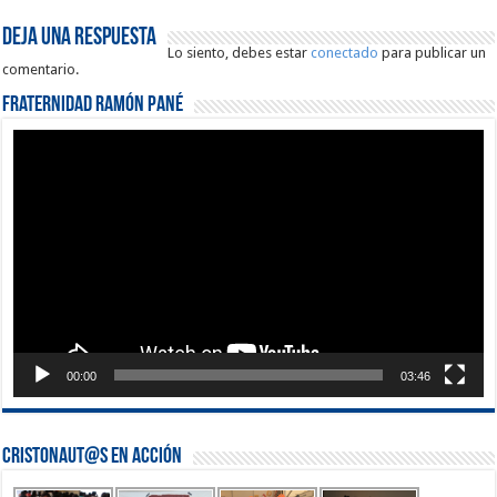
Deja una respuesta
Lo siento, debes estar
conectado
para publicar un
comentario.
Fraternidad Ramón Pané
Reproductor
de
vídeo
00:00
03:46
Cristonaut@s en Acción