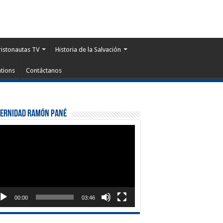
ristonautas TV
Historia de la Salvación
tions
Contáctanos
ternidad Ramón Pané
roductor
eo
00:00
03:46