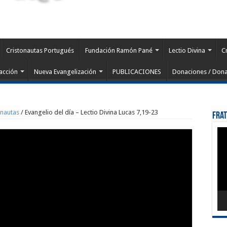
Cristonautas Portugués
Fundación Ramón Pané
Lectio Divina
C
acción
Nueva Evangelización
PUBLICACIONES
Donaciones / Dona
onautas
/
Evangelio del día – Lectio Divina Lucas 7,19-23
Fra
Rep
de
víd