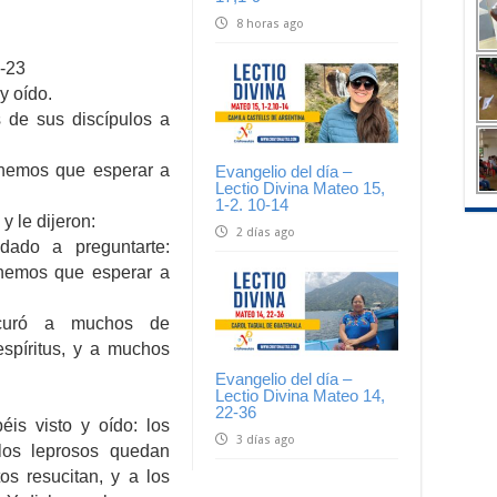
8 horas ago
-23
y oído.
 de sus discípulos a
enemos que esperar a
Evangelio del día –
Lectio Divina Mateo 15,
1-2. 10-14
 le dijeron:
2 días ago
dado a preguntarte:
enemos que esperar a
curó a muchos de
spíritus, y a muchos
Evangelio del día –
Lectio Divina Mateo 14,
22-36
is visto y oído: los
3 días ago
 los leprosos quedan
os resucitan, y a los