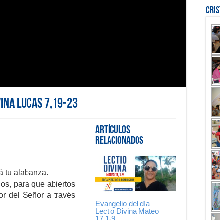
Cri
vina Lucas 7,19-23
Artículos
Relacionados
á tu alabanza.
dos, para que abiertos
or del Señor a través
Evangelio del día –
Lectio Divina Mateo
17,1-9