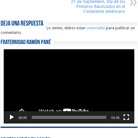
21 de Septiembre, Día de los
Primeros Bautizados en el
Continente Américano
Deja una respuesta
Lo siento, debes estar
conectado
para publicar un
comentario.
Fraternidad Ramón Pané
Reproductor
de
vídeo
00:00
03:46