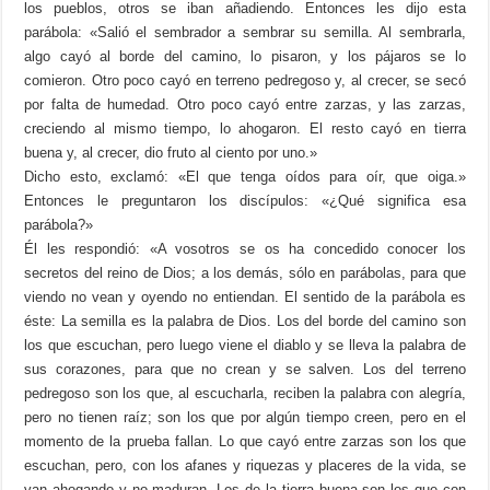
los pueblos, otros se iban añadiendo. Entonces les dijo esta
parábola: «Salió el sembrador a sembrar su semilla. Al sembrarla,
algo cayó al borde del camino, lo pisaron, y los pájaros se lo
comieron. Otro poco cayó en terreno pedregoso y, al crecer, se secó
por falta de humedad. Otro poco cayó entre zarzas, y las zarzas,
creciendo al mismo tiempo, lo ahogaron. El resto cayó en tierra
buena y, al crecer, dio fruto al ciento por uno.»
Dicho esto, exclamó: «El que tenga oídos para oír, que oiga.»
Entonces le preguntaron los discípulos: «¿Qué significa esa
parábola?»
Él les respondió: «A vosotros se os ha concedido conocer los
secretos del reino de Dios; a los demás, sólo en parábolas, para que
viendo no vean y oyendo no entiendan. El sentido de la parábola es
éste: La semilla es la palabra de Dios. Los del borde del camino son
los que escuchan, pero luego viene el diablo y se lleva la palabra de
sus corazones, para que no crean y se salven. Los del terreno
pedregoso son los que, al escucharla, reciben la palabra con alegría,
pero no tienen raíz; son los que por algún tiempo creen, pero en el
momento de la prueba fallan. Lo que cayó entre zarzas son los que
escuchan, pero, con los afanes y riquezas y placeres de la vida, se
van ahogando y no maduran. Los de la tierra buena son los que con