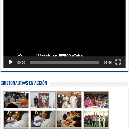
Reproductor
de
vídeo
00:00
03:46
Cristonaut@s en Acción