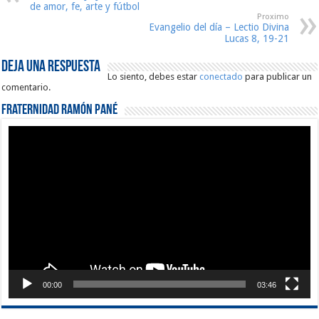
de amor, fe, arte y fútbol
Proximo
Evangelio del día – Lectio Divina
Lucas 8, 19-21
Deja una respuesta
Lo siento, debes estar
conectado
para publicar un
comentario.
Fraternidad Ramón Pané
Reproductor
de
vídeo
00:00
03:46