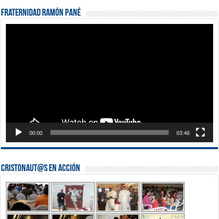
Fraternidad Ramón Pané
Reproductor
de
vídeo
00:00
03:46
Cristonaut@s en Acción