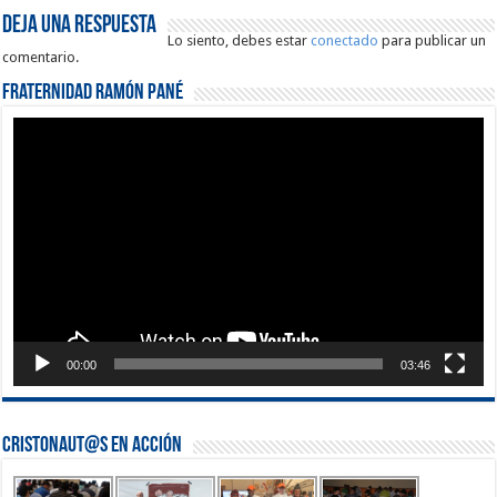
Deja una respuesta
Lo siento, debes estar
conectado
para publicar un
comentario.
Fraternidad Ramón Pané
Reproductor
de
vídeo
00:00
03:46
Cristonaut@s en Acción