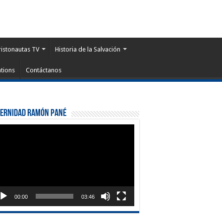
ristonautas TV
Historia de la Salvación
tions
Contáctanos
ternidad Ramón Pané
roductor
eo
00:00
03:46