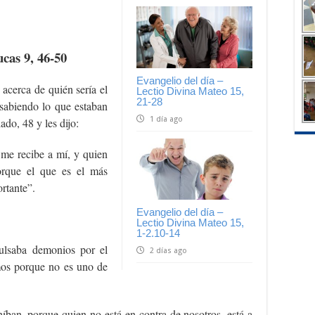
cas 9, 46-50
Evangelio del día –
 acerca de quién sería el
Lectio Divina Mateo 15,
21-28
sabiendo lo que estaban
1 día ago
ado, 48 y les dijo:
me recibe a mí, y quien
orque el que es el más
ortante”.
Evangelio del día –
Lectio Divina Mateo 15,
1-2.10-14
ulsaba demonios por el
2 días ago
mos porque no es uno de
híban, porque quien no está en contra de nosotros, está a