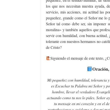
pequeñez, en el sentido humilde, de siemp
los que nos necesitan nuestra ayuda, 
servicio, mis acciones, mi actitud las 
pequeñez, grande como el Señor me lo pi
Señor tal como debe ser, sin imponer s
moralina» y también aquellos que profes
servir con humildad, con buena actitud, 
tolerante con nuestros hermanos no catól
de Cristo?
Siguiendo el mensaje de este texto, ¿Cu
Oración,
Mi pequeñez con humildad, tolerancia y 
es Escuchar tu Palabra mi Señor y po
hombre, llevar el verdadero Evangeli
actuando como tu nos lo pides. Señor ay
tu mensaje en mi corazón y en el de
perturbaciones y ayúdame a dar mi mej