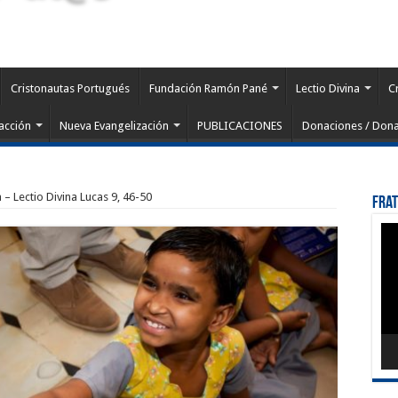
Cristonautas Portugués
Fundación Ramón Pané
Lectio Divina
C
acción
Nueva Evangelización
PUBLICACIONES
Donaciones / Dona
 – Lectio Divina Lucas 9, 46-50
Fra
Rep
de
víd