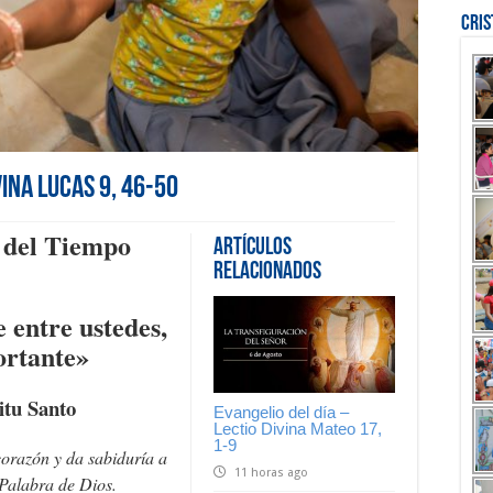
Cri
vina Lucas 9, 46-50
del Tiempo
Artículos
Relacionados
e entre ustedes,
ortante»
itu Santo
Evangelio del día –
Lectio Divina Mateo 17,
1-9
corazón y da sabiduría a
11 horas ago
Palabra de Dios.