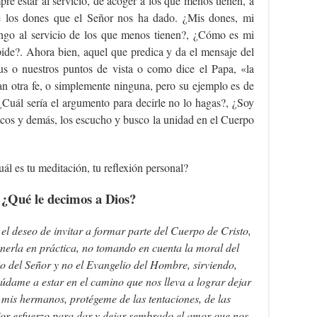
re estar al servicio, de acoger a los que menos tienen, a
de los dones que el Señor nos ha dado. ¿Mis dones, mi
pongo al servicio de los que menos tienen?, ¿Cómo es mi
de?. Ahora bien, aquel que predica y da el mensaje del
us o nuestros puntos de vista o como dice el Papa, «la
an otra fe, o simplemente ninguna, pero su ejemplo es de
¿Cuál sería el argumento para decirle no lo hagas?, ¿Soy
icos y demás, los escucho y busco la unidad en el Cuerpo
ál es tu meditación, tu reflexión personal?
 ¿Qué le decimos a Dios?
el deseo de invitar a formar parte del Cuerpo de Cristo,
nerla en práctica, no tomando en cuenta la moral del
o del Señor y no el Evangelio del Hombre, sirviendo,
údame a estar en el camino que nos lleva a lograr dejar
 mis hermanos, protégeme de las tentaciones, de las
or esfuerzo para dar y dejar sembrado el amor que nos