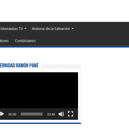
ristonautas TV
Historia de la Salvación
tions
Contáctanos
ternidad Ramón Pané
roductor
eo
00:00
03:46