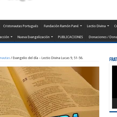
Cristonautas Portugués
Fundación Ramón Pané
Lectio Divina
C
acción
Nueva Evangelización
PUBLICACIONES
Donaciones / Dona
onautas
/
Evangelio del día – Lectio Divina Lucas 9, 51-56.
Fra
Rep
de
víd