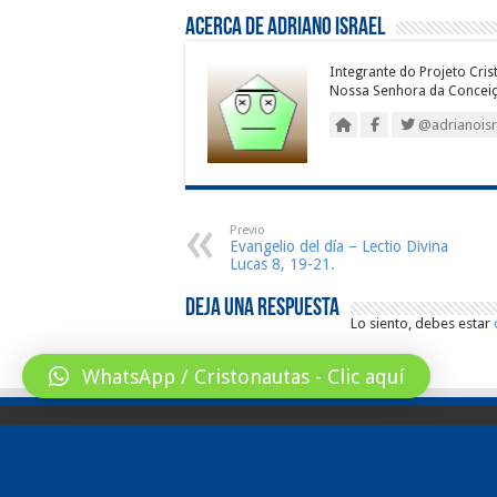
Acerca de Adriano Israel
Integrante do Projeto Cris
Nossa Senhora da Conceiç
@adrianoisr
Previo
Evangelio del día – Lectio Divina
Lucas 8, 19-21.
Deja una respuesta
Lo siento, debes estar
WhatsApp / Cristonautas - Clic aquí
© Copyright 2026, All Rights Reserved