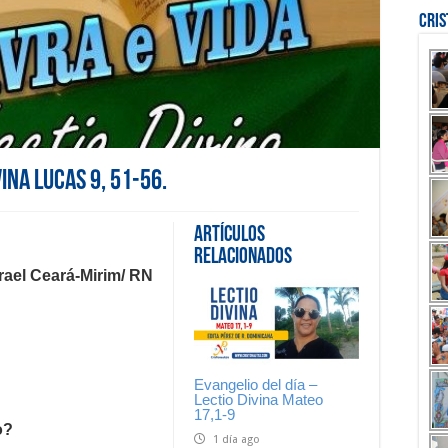
Cri
vina Lucas 9, 51-56.
Artículos
Relacionados
rael Cear
á
-Mirim/ RN
Evangelio del día –
Lectio Divina Mateo
17,1-9
o?
1 día ago