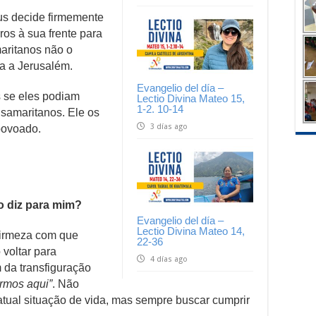
us decide firmemente
os à sua frente para
aritanos não o
ia a Jerusalém.
Evangelio del día –
s se eles podiam
Lectio Divina Mateo 15,
1-2. 10-14
samaritanos. Ele os
3 días ago
povoado.
o diz para mim?
Evangelio del día –
Lectio Divina Mateo 14,
firmeza com que
22-36
 voltar para
4 días ago
da transfiguração
armos aqui”
. Não
ual situação de vida, mas sempre buscar cumprir