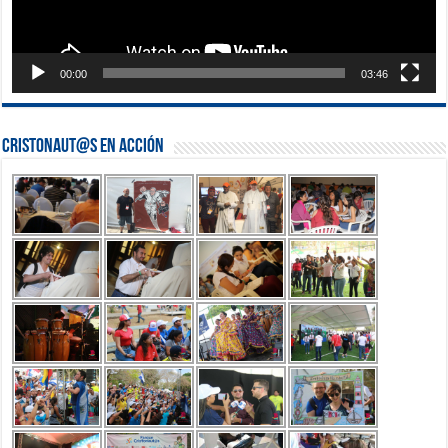
00:00
03:46
Cristonaut@s en Acción