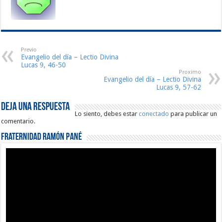
Previo
Evangelio del día – Lectio Divina
Lucas 9, 46-50
Proximo
Evangelio del día – Lectio Divina
Lucas 9, 57-62
Deja una respuesta
Lo siento, debes estar
conectado
para publicar un
comentario.
Fraternidad Ramón Pané
Reproductor
de
vídeo