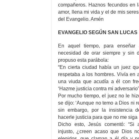
compañeros. Haznos fecundos en la 
amor, llena mi vida y el de mis sere
del Evangelio. Amén
EVANGELIO SEGÚN SAN LUCAS 1
En aquel tiempo, para enseñar 
necesidad de orar siempre y sin de
propuso esta parábola:
“En cierta ciudad había un juez qu
respetaba a los hombres. Vivía en 
una viuda que acudía a él con frec
‘Hazme justicia contra mi adversario’
Por mucho tiempo, el juez no le hi
se dijo: ‘Aunque no temo a Dios ni 
sin embargo, por la insistencia 
hacerle justicia para que no me siga
Dicho esto, Jesús comentó: “Si 
injusto, ¿creen acaso que Dios no
elegidos, que claman a él día y n