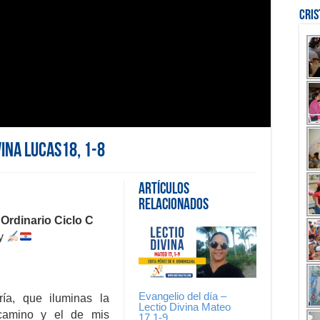
Cri
vina Lucas18, 1-8
Artículos
Relacionados
Ordinario Ciclo C
ay
Evangelio del día –
ría, que iluminas la
Lectio Divina Mateo
 camino y el de mis
17,1-9