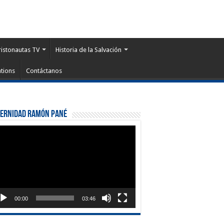
ristonautas TV
Historia de la Salvación
tions
Contáctanos
ternidad Ramón Pané
roductor
eo
00:00
03:46