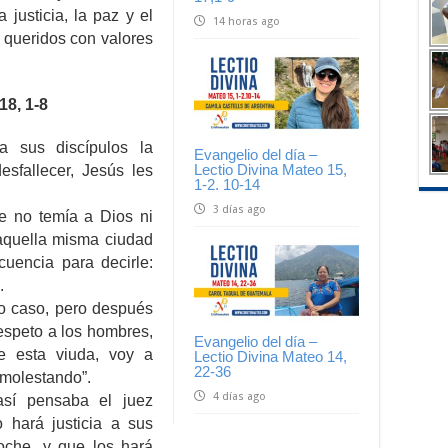
justicia, la paz y el
14 horas ago
s queridos con valores
8, 1-8
a sus discípulos la
Evangelio del día –
Lectio Divina Mateo 15,
sfallecer, Jesús les
1-2. 10-14
3 días ago
e no temía a Dios ni
aquella misma ciudad
uencia para decirle:
.
zo caso, pero después
respeto a los hombres,
Evangelio del día –
de esta viuda, voy a
Lectio Divina Mateo 14,
22-36
 molestando”.
4 días ago
así pensaba el juez
 hará justicia a sus
oche, y que los hará