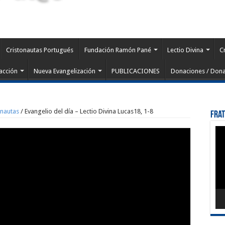
Cristonautas Portugués
Fundación Ramón Pané
Lectio Divina
C
acción
Nueva Evangelización
PUBLICACIONES
Donaciones / Dona
onautas
/
Evangelio del día – Lectio Divina Lucas18, 1-8
Fra
Rep
de
víd