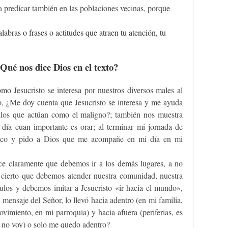
a predicar también en las poblaciones vecinas, porque
labras o frases o actitudes que atraen tu atención, tu
ué nos dice Dios en el texto?
o Jesucristo se interesa por nuestros diversos males al
, ¿Me doy cuenta que Jesucristo se interesa y me ayuda
llos que actúan como el maligno?; también nos muestra
l día cuan importante es orar; al terminar mi jornada de
dezco y pido a Dios que me acompañe en mi día en mi
ice claramente que debemos ir a los demás lugares, a no
 cierto que debemos atender nuestra comunidad, nuestra
ulos y debemos imitar a Jesucristo «ir hacia el mundo»,
 mensaje del Señor, lo llevó hacia adentro (en mi familia,
imiento, en mi parroquia) y hacia afuera (periferias, es
e no voy) o solo me quedo adentro?