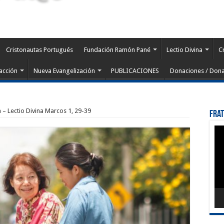
Cristonautas Portugués
Fundación Ramón Pané
Lectio Divina
C
acción
Nueva Evangelización
PUBLICACIONES
Donaciones / Dona
a – Lectio Divina Marcos 1, 29-39
Fra
Rep
de
víd