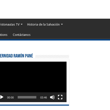
ristonautas TV
Historia de la Salvación
tions
Contáctanos
ternidad Ramón Pané
roductor
eo
00:00
03:46