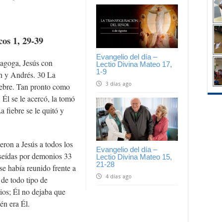
os 1, 29-39
Evangelio del día –
nagoga, Jesús con
Lectio Divina Mateo 17,
1-9
ón y Andrés. 30 La
3 días ago
iebre. Tan pronto como
 Él se le acercó, la tomó
 fiebre se le quitó y
jeron a Jesús a todos los
Evangelio del día –
oseídas por demonios 33
Lectio Divina Mateo 15,
21-28
se había reunido frente a
4 días ago
de todo tipo de
os; Él no dejaba que
én era Él.