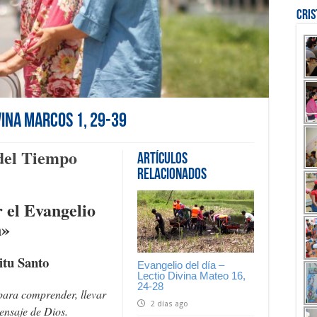
Cri
vina Marcos 1, 29-39
del Tiempo
Artículos
Relacionados
 el Evangelio
n»
itu Santo
Evangelio del día –
Lectio Divina Mateo 16,
24-28
para comprender, llevar
2 días ago
mensaje de Dios.