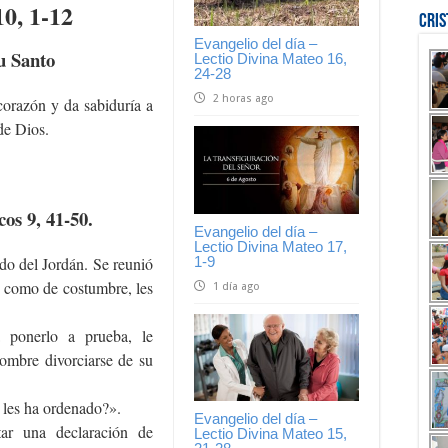
Cri
Evangelio del día –
u Santo
Lectio Divina Mateo 16,
24-28
2 horas ago
 corazón y da sabiduría a
de Dios.
os 9, 41-50.
Evangelio del día –
Lectio Divina Mateo 17,
1-9
ado del Jordán. Se reunió
, como de costumbre, les
1 día ago
a ponerlo a prueba, le
 hombre divorciarse de su
 les ha ordenado?».
Evangelio del día –
tar una declaración de
Lectio Divina Mateo 15,