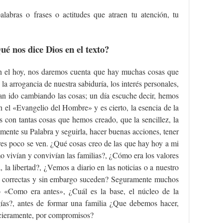
alabras o frases o actitudes que atraen tu atención, tu
é nos dice Dios en el texto?
n el hoy, nos daremos cuenta que hay muchas cosas que
 la arrogancia de nuestra sabiduría, los interés personales,
han ido cambiando las cosas; un día escuche decir, hemos
 el «Evangelio del Hombre» y es cierto, la esencia de la
 con tantas cosas que hemos creado, que la sencillez, la
mente su Palabra y seguirla, hacer buenas acciones, tener
res poco se ven. ¿Qué cosas creo de las que hay hoy a mi
mo vivían y convivían las familias?, ¿Cómo era los valores
a, la libertad?, ¿Vemos a diario en las noticias o a nuestro
n correctas y sin embargo suceden? Seguramente muchos
«Como era antes», ¿Cuál es la base, el núcleo de la
ogías?, antes de formar una familia ¿Que debemos hacer,
ncieramente, por compromisos?