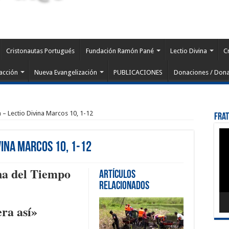
Cristonautas Portugués
Fundación Ramón Pané
Lectio Divina
C
acción
Nueva Evangelización
PUBLICACIONES
Donaciones / Dona
a – Lectio Divina Marcos 10, 1-12
Fra
Rep
de
vina Marcos 10, 1-12
víd
na del Tiempo
Artículos
Relacionados
era así»