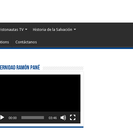
ristonautas TV
Historia de la Salvación
tions
Contáctanos
ternidad Ramón Pané
roductor
eo
00:00
03:46