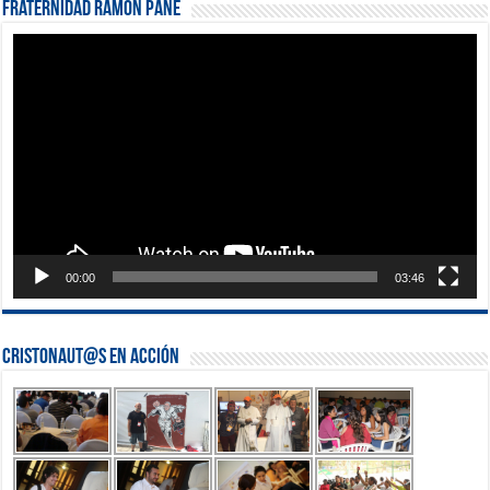
Fraternidad Ramón Pané
Reproductor
de
vídeo
00:00
03:46
Cristonaut@s en Acción