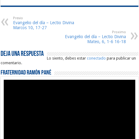
Previo
Evangelio del día – Lectio Divina
Marcos 10, 17-27
Proximo
Evangelio del día – Lectio Divina
Mateo, 6, 1-6 16-18
Deja una respuesta
Lo siento, debes estar
conectado
para publicar un
comentario.
Fraternidad Ramón Pané
Reproductor
de
vídeo