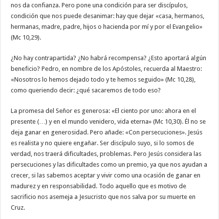
nos da confianza. Pero pone una condición para ser discípulos,
condición que nos puede desanimar: hay que dejar «casa, hermanos,
hermanas, madre, padre, hijos o hacienda por mí y por el Evangelio»
(Mc 10,29).
¿No hay contrapartida? ¿No habrá recompensa? ¿Esto aportará algún
beneficio? Pedro, en nombre de los Apóstoles, recuerda al Maestro:
«Nosotros lo hemos dejado todo y te hemos seguido» (Mc 10,28),
como queriendo decir: ¿qué sacaremos de todo eso?
La promesa del Señor es generosa: «El ciento por uno: ahora en el
presente (…) y en el mundo venidero, vida eterna» (Mc 10,30). Él no se
deja ganar en generosidad. Pero añade: «Con persecuciones». Jesús
es realista y no quiere engañar. Ser discípulo suyo, si lo somos de
verdad, nos traerá dificultades, problemas. Pero Jesús considera las
persecuciones y las dificultades como un premio, ya que nos ayudan a
crecer, si las sabemos aceptar y vivir como una ocasión de ganar en
madurez y en responsabilidad. Todo aquello que es motivo de
sacrificio nos asemeja a Jesucristo que nos salva por su muerte en
Cruz.