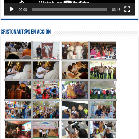
00:00
03:46
Cristonaut@s en Acción