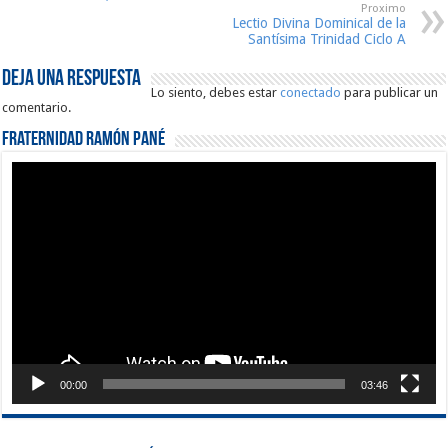
Proximo
Lectio Divina Dominical de la
Santísima Trinidad Ciclo A
Deja una respuesta
Lo siento, debes estar
conectado
para publicar un
comentario.
Fraternidad Ramón Pané
Reproductor
de
vídeo
00:00
03:46