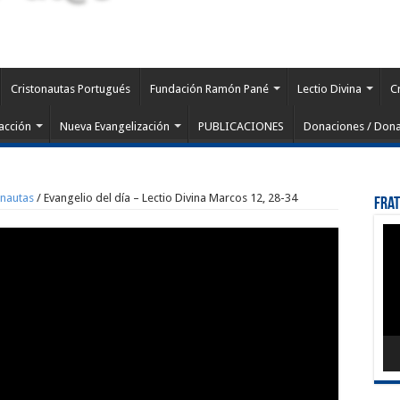
Cristonautas Portugués
Fundación Ramón Pané
Lectio Divina
C
acción
Nueva Evangelización
PUBLICACIONES
Donaciones / Dona
onautas
/
Evangelio del día – Lectio Divina Marcos 12, 28-34
Fra
Rep
de
víd