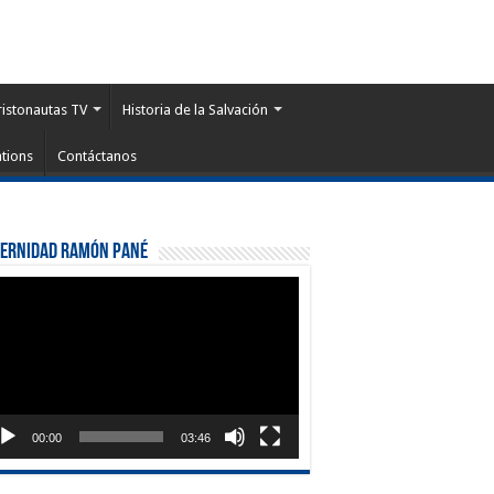
ristonautas TV
Historia de la Salvación
tions
Contáctanos
ternidad Ramón Pané
roductor
eo
00:00
03:46