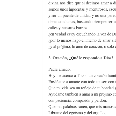
divina nos dice que si decimos amar a d
somos unos hipócritas y mentirosos, escu
y ser un puente de unidad y no una pared
obras cotidianas, buscando siempre ser 
calles y nuestros barrios.
¿en verdad estoy escuchando la voz de D
¿por lo menos hago el intento de amar a 
¿y al prójimo, lo amo de corazón, o solo 
3. Oración, ¿Qué le respondo a Dios?
Padre amado,
Hoy me acerco a Ti con un corazón humil
Enséñame a amarte con todo mi ser: con m
Que mi vida sea un reflejo de tu bondad y
Ayúdame también a amar a mi prójimo 
con paciencia, compasión y perdón.
Que mis palabras sanen, que mis manos s
Líbrame del egoísmo y del orgullo,