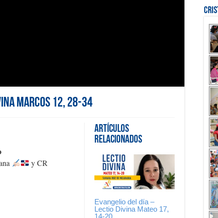
Cri
ivina Marcos 12, 28-34
Artículos
Relacionados
o
cana
y CR
Evangelio del día –
Lectio Divina Mateo 17,
14-20