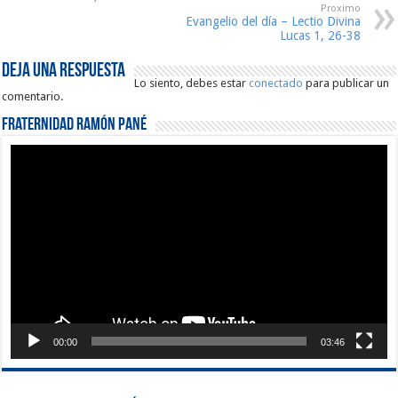
Proximo
Evangelio del día – Lectio Divina
Lucas 1, 26-38
Deja una respuesta
Lo siento, debes estar
conectado
para publicar un
comentario.
Fraternidad Ramón Pané
Reproductor
de
vídeo
00:00
03:46