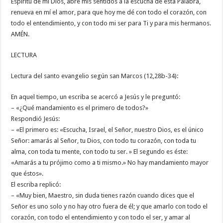
Espíritu de mi Dios, abre mis sentidos a la escucha de esta Palabra,
renueva en mí el amor, para que hoy me dé con todo el corazón, con
todo el entendimiento, y con todo mi ser para Ti y para mis hermanos.
AMÉN.
LECTURA
Lectura del santo evangelio según san Marcos (12,28b-34):
En aquel tiempo, un escriba se acercó a Jesús y le preguntó:
– «¿Qué mandamiento es el primero de todos?»
Respondió Jesús:
– «El primero es: «Escucha, Israel, el Señor, nuestro Dios, es el único
Señor: amarás al Señor, tu Dios, con todo tu corazón, con toda tu
alma, con toda tu mente, con todo tu ser. » El segundo es éste:
«Amarás a tu prójimo como a ti mismo.» No hay mandamiento mayor
que éstos».
El escriba replicó:
– «Muy bien, Maestro, sin duda tienes razón cuando dices que el
Señor es uno solo y no hay otro fuera de él; y que amarlo con todo el
corazón, con todo el entendimiento y con todo el ser, y amar al