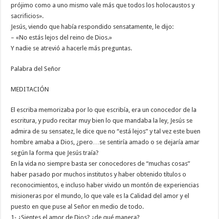
prójimo como a uno mismo vale más que todos los holocaustos y
sacrificios».
Jesús, viendo que había respondido sensatamente, le dijo:
– «No estás lejos del reino de Dios.»
Y nadie se atrevió a hacerle más preguntas.
Palabra del Señor
MEDITACIÓN
El escriba memorizaba por lo que escribía, era un conocedor de la
escritura, y pudo recitar muy bien lo que mandaba la ley, Jesús se
admira de su sensatez, le dice que no “está lejos” y tal vez este buen
hombre amaba a Dios, ¿pero…se sentiría amado o se dejaría amar
según la forma que Jesús traía?
En la vida no siempre basta ser conocedores de “muchas cosas”
haber pasado por muchos institutos y haber obtenido títulos o
reconocimientos, e incluso haber vivido un montón de experiencias
misioneras por el mundo, lo que vale es la Calidad del amor y el
puesto en que puse al Señor en medio de todo.
1- ¿Sientes el amor de Dios? ¿de qué manera?