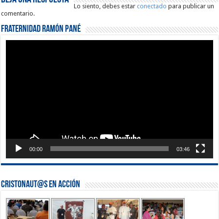
Lo siento, debes estar
conectado
para publicar un
comentario.
Fraternidad Ramón Pané
Reproductor
de
vídeo
00:00
03:46
Cristonaut@s en Acción