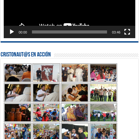
00:00
03:46
Cristonaut@s en Acción