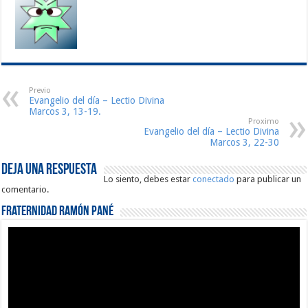
Previo
Evangelio del día – Lectio Divina
Marcos 3, 13-19.
Proximo
Evangelio del día – Lectio Divina
Marcos 3, 22-30
Deja una respuesta
Lo siento, debes estar
conectado
para publicar un
comentario.
Fraternidad Ramón Pané
Reproductor
de
vídeo