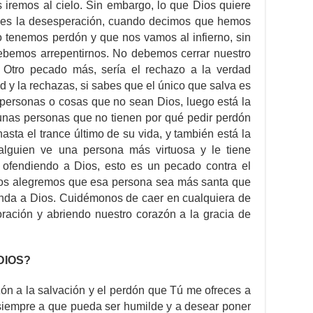
iremos al cielo. Sin embargo, lo que Dios quiere
o es la desesperación, cuando decimos que hemos
 tenemos perdón y que nos vamos al infierno, sin
ebemos arrepentirnos. No debemos cerrar nuestro
. Otro pecado más, sería el rechazo a la verdad
d y la rechazas, si sabes que el único que salva es
s personas o cosas que no sean Dios, luego está la
gunas personas que no tienen por qué pedir perdón
sta el trance último de su vida, y también está la
 alguien ve una persona más virtuosa y le tiene
 ofendiendo a Dios, esto es un pecado contra el
nos alegremos que esa persona sea más santa que
nda a Dios. Cuidémonos de caer en cualquiera de
ración y abriendo nuestro corazón a la gracia de
DIOS?
ón a la salvación y el perdón que Tú me ofreces a
 siempre a que pueda ser humilde y a desear poner