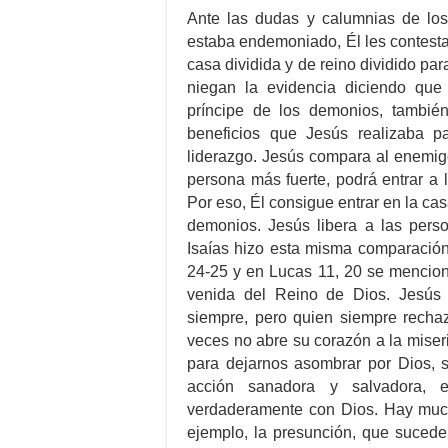
Ante las dudas y calumnias de lo
estaba endemoniado, Él les contesta
casa dividida y de reino dividido par
niegan la evidencia diciendo qu
príncipe de los demonios, tambié
beneficios que Jesús realizaba p
liderazgo. Jesús compara al enemig
persona más fuerte, podrá entrar a 
Por eso, Él consigue entrar en la cas
demonios. Jesús libera a las perso
Isaías hizo esta misma comparación 
24-25 y en Lucas 11, 20 se mencion
venida del Reino de Dios. Jesús
siempre, pero quien siempre recha
veces no abre su corazón a la miseri
para dejarnos asombrar por Dios, s
acción sanadora y salvadora, 
verdaderamente con Dios. Hay mucha
ejemplo, la presunción, que suced