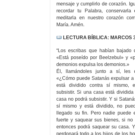
mensaje y cumplirlo de corazón. Ig
recordar tu Palabra, conservarla
meditarla en nuestro corazón com
María. Amén.
LECTURA BÍBLICA: MARCOS 3,
“Los escribas que habían bajado 
«Está poseído por Beelzebul» y «po
demonios expulsa los demonios.»
Él, llamándoles junto a sí, les 
«¿Cómo puede Satanás expulsar a 
está dividido contra sí mismo,
subsistir. Si una casa está dividid
casa no podrá subsistir. Y si Satan
sí mismo y está dividido, no pued
llegado su fin. Pero nadie puede e
fuerte y saquear sus bienes, si no 
entonces podrá saquear su casa. 
perdonará todo a los hijos de los h