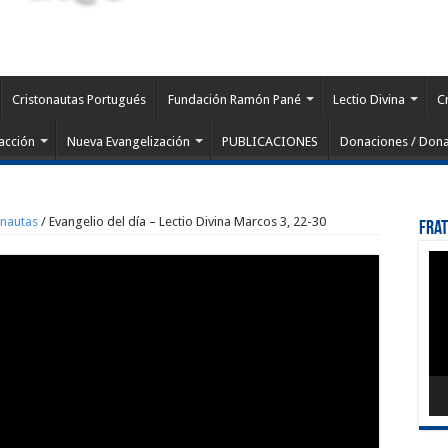
Cristonautas Portugués
Fundación Ramón Pané
Lectio Divina
C
acción
Nueva Evangelización
PUBLICACIONES
Donaciones / Dona
onautas
/
Evangelio del día – Lectio Divina Marcos 3, 22-30
Fra
Rep
de
víd