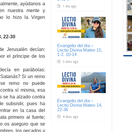
ualmente, ayúdanos a
1 día ago
 en nuestra mente y
o lo hizo la Virgen
 22-30
Evangelio del día –
de Jerusalén decían:
Lectio Divina Mateo 15,
1-2. 10-14
r el príncipe de los
3 días ago
decía en parábolas:
Satanás? Si un reino
 ese reino no puede
a contra sí misma, esa
ás se ha alzado contra
Evangelio del día –
e subsistir, pues ha
Lectio Divina Mateo 14,
22-36
ntrar en la casa del
ata primero al fuerte;
4 días ago
Yo os aseguro que se
ombres, los pecados y