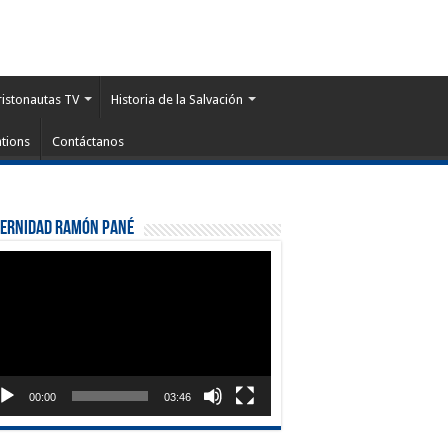
ristonautas TV
Historia de la Salvación
tions
Contáctanos
ternidad Ramón Pané
roductor
eo
00:00
03:46