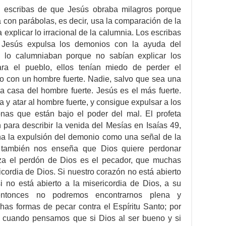
s escribas de que Jesús obraba milagros porque
 con parábolas, es decir, usa la comparación de la
a explicar lo irracional de la calumnia. Los escribas
e Jesús expulsa los demonios con la ayuda del
n lo calumniaban porque no sabían explicar los
ara el pueblo, ellos tenían miedo de perder el
o con un hombre fuerte. Nadie, salvo que sea una
la casa del hombre fuerte. Jesús es el más fuerte.
a y atar al hombre fuerte, y consigue expulsar a los
nas que están bajo el poder del mal. El profeta
para describir la venida del Mesías en Isaías 49,
a la expulsión del demonio como una señal de la
 también nos enseña que Dios quiere perdonar
za el perdón de Dios es el pecador, que muchas
cordia de Dios. Si nuestro corazón no está abierto
i no está abierto a la misericordia de Dios, a su
entonces no podremos encontrarnos plena y
s formas de pecar contra el Espíritu Santo; por
e cuando pensamos que si Dios al ser bueno y si