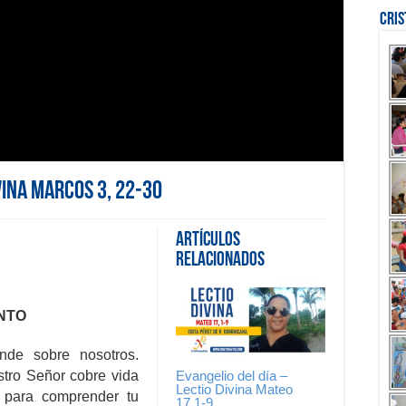
Cri
vina Marcos 3, 22-30
Artículos
Relacionados
ANTO
nde sobre nosotros.
Evangelio del día –
tro Señor cobre vida
Lectio Divina Mateo
 para comprender tu
17,1-9