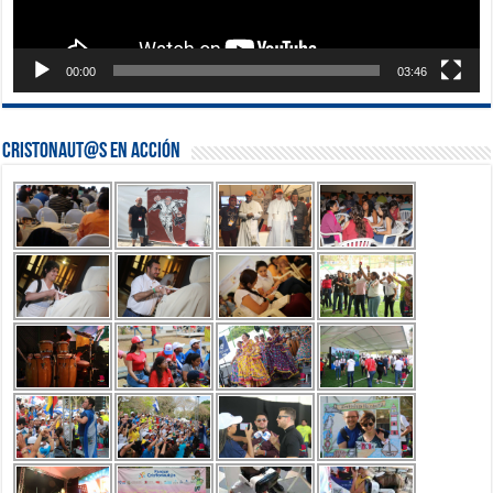
00:00
03:46
Cristonaut@s en Acción