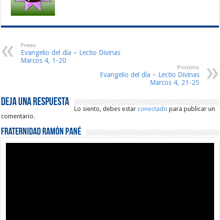
Previo
Evangelio del día – Lectio Divinas
Marcos 4, 1-20
Proximo
Evangelio del día – Lectio Divinas
Marcos 4, 21-25
Deja una respuesta
Lo siento, debes estar
conectado
para publicar un
comentario.
Fraternidad Ramón Pané
Reproductor
de
vídeo