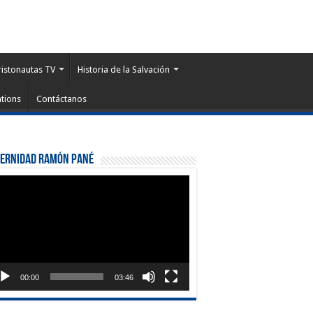
ristonautas TV
Historia de la Salvación
tions
Contáctanos
ternidad Ramón Pané
roductor
eo
00:00
03:46