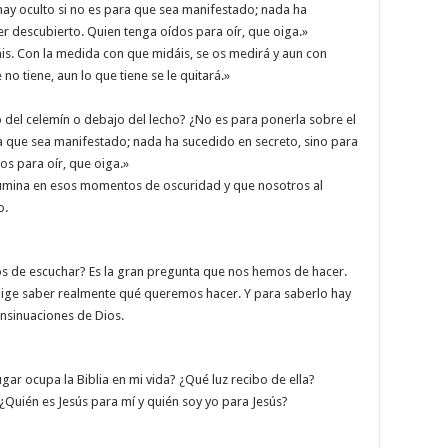
ay oculto si no es para que sea manifestado; nada ha
er descubierto. Quien tenga oídos para oír, que oiga.»
is. Con la medida con que midáis, se os medirá y aun con
 no tiene, aun lo que tiene se le quitará.»
 del celemín o debajo del lecho? ¿No es para ponerla sobre el
a que sea manifestado; nada ha sucedido en secreto, sino para
os para oír, que oiga.»
lumina en esos momentos de oscuridad y que nosotros al
o.
os de escuchar? Es la gran pregunta que nos hemos de hacer.
exige saber realmente qué queremos hacer. Y para saberlo hay
insinuaciones de Dios.
gar ocupa la Biblia en mi vida? ¿Qué luz recibo de ella?
 ¿Quién es Jesús para mí y quién soy yo para Jesús?