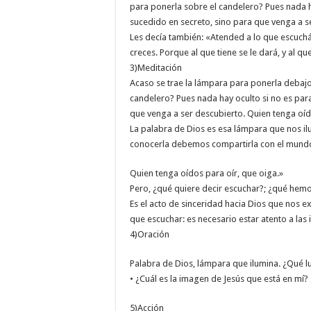
para ponerla sobre el candelero? Pues nada h
sucedido en secreto, sino para que venga a s
Les decía también: «Atended a lo que escuchá
creces. Porque al que tiene se le dará, y al que
3)Meditación
Acaso se trae la lámpara para ponerla debajo
candelero? Pues nada hay oculto si no es par
que venga a ser descubierto. Quien tenga oíd
La palabra de Dios es esa lámpara que nos i
conocerla debemos compartirla con el mund
Quien tenga oídos para oír, que oiga.»
Pero, ¿qué quiere decir escuchar?; ¿qué hem
Es el acto de sinceridad hacia Dios que nos 
que escuchar: es necesario estar atento a las 
4)Oración
Palabra de Dios, lámpara que ilumina. ¿Qué lu
• ¿Cuál es la imagen de Jesús que está en mí?
5)Acción