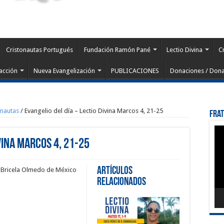
Cristonautas Portugués
Fundación Ramón Pané
Lectio Divina
C
acción
Nueva Evangelización
PUBLICACIONES
Donaciones / Dona
onautas
/
Evangelio del día – Lectio Divina Marcos 4, 21-25
Fra
Rep
de
vina Marcos 4, 21-25
víd
Artículos
r Bricela Olmedo de México
Relacionados