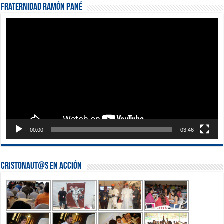
Fraternidad Ramón Pané
Reproductor
de
vídeo
00:00
03:46
Cristonaut@s en Acción