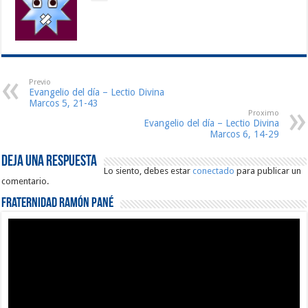
Previo
Evangelio del día – Lectio Divina
Marcos 5, 21-43
Proximo
Evangelio del día – Lectio Divina
Marcos 6, 14-29
Deja una respuesta
Lo siento, debes estar
conectado
para publicar un
comentario.
Fraternidad Ramón Pané
Reproductor
de
vídeo