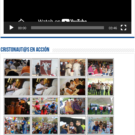
00:00
03:46
Cristonaut@s en Acción