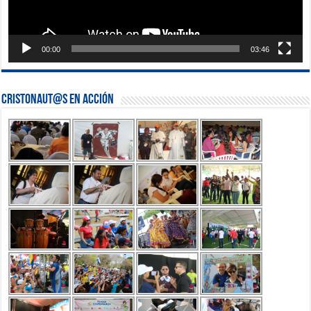
00:00
03:46
Cristonaut@s en Acción