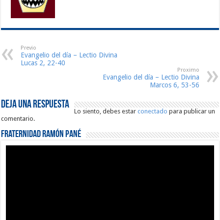
Previo
Evangelio del día – Lectio Divina
Lucas 2, 22-40
Proximo
Evangelio del día – Lectio Divina
Marcos 6, 53-56
Deja una respuesta
Lo siento, debes estar
conectado
para publicar un
comentario.
Fraternidad Ramón Pané
Reproductor
de
vídeo