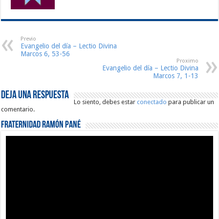
Previo
Evangelio del día – Lectio Divina
Marcos 6, 53-56
Proximo
Evangelio del día – Lectio Divina
Marcos 7, 1-13
Deja una respuesta
Lo siento, debes estar
conectado
para publicar un
comentario.
Fraternidad Ramón Pané
Reproductor
de
vídeo