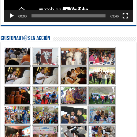
00:00
03:46
Cristonaut@s en Acción